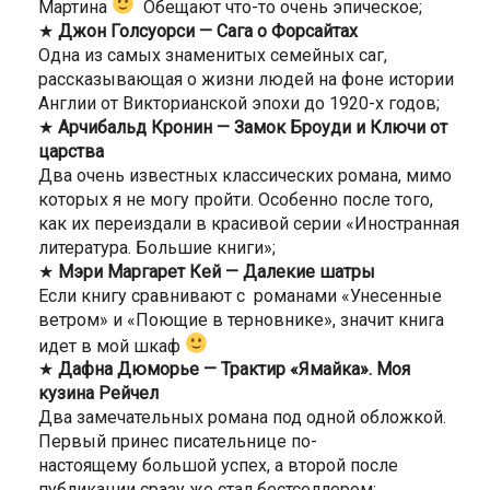
Мартина
Обещают что-то очень эпическое;
★
Джон Голсуорси — Сага о Форсайтах
Одна из самых знаменитых семейных саг,
рассказывающая о жизни людей на фоне истории
Англии от Викторианской эпохи до 1920-х годов;
★
Арчибальд Кронин — Замок Броуди и Ключи от
царства
Два очень известных классических романа, мимо
которых я не могу пройти. Особенно после того,
как их переиздали в красивой серии «Иностранная
литература. Большие книги»;
★
Мэри Маргарет Кей — Далекие шатры
Если книгу сравнивают с романами «Унесенные
ветром» и «Поющие в терновнике», значит книга
идет в мой шкаф
★
Дафна Дюморье — Трактир «Ямайка». Моя
кузина Рейчел
Два замечательных романа под одной обложкой.
Первый принес писательнице по-
настоящему большой успех, а второй после
публикации сразу же стал бестселлером;