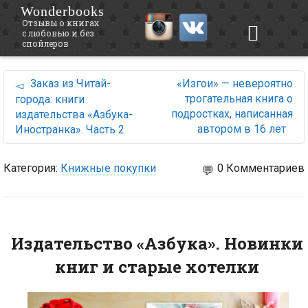
Wonderbooks
Отзывы о книгах
с любовью и без
спойлеров
Заказ из Читай-
«Изгои» — невероятно
трогательная книга о
города: книги
подростках, написанная
издательства «Азбука-
автором в 16 лет
Иностранка». Часть 2
Категория:
Книжные покупки
0 Комментариев
Издательство «Азбука». Новинки
книг и старые хотелки