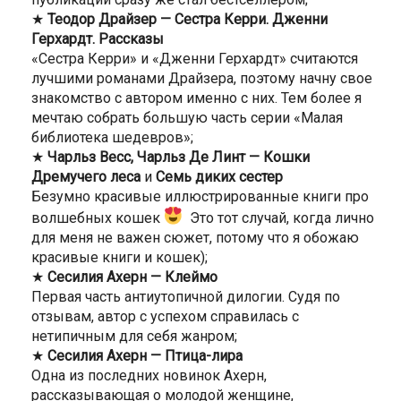
★
Теодор Драйзер — Сестра Керри. Дженни
Герхардт. Рассказы
«Сестра Керри» и «Дженни Герхардт» считаются
лучшими романами Драйзера, поэтому начну свое
знакомство с автором именно с них. Тем более я
мечтаю собрать большую часть серии «Малая
библиотека шедевров»;
★
Чарльз Весс, Чарльз Де Линт — Кошки
Дремучего леса
и
Семь диких сестер
Безумно красивые иллюстрированные книги про
волшебных кошек
Это тот случай, когда лично
для меня не важен сюжет, потому что я обожаю
красивые книги и кошек);
★
Сесилия Ахерн — Клеймо
Первая часть антиутопичной дилогии. Судя по
отзывам, автор с успехом справилась с
нетипичным для себя жанром;
★
Сесилия Ахерн — Птица-лира
Одна из последних новинок Ахерн,
рассказывающая о молодой женщине,