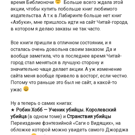
время Библионочи
Больше всего ждала этой
акции, чтобы купить побольше книг любимого
издательства. А т.к в Лабиринте больше нет книг
«Азбуки», мне пришлось идти на сайт Читай-города,
в котором я делаю заказы не так часто.
Все книги пришли в отличном состоянии, и я
осталась очень довольна своим заказом. Да и
вообще заметила, что в последнее время Читай-
город стал меняться в лучшую сторону и
значительно чаще делает акции. А уж изменение
сайта меня вообще привело в восторг, если честно.
Потому что раньше это был не сайт, а какой-то
ужас
Ну а теперь о самих книгах:
★
Робин Хобб — Ученик убийцы. Королевский
убийца
(в одном томе) и
Странствия убийцы
Переиздание фэнтезийной «Саги о Видящих», на
обложке которой можно увидеть самого Джорджа