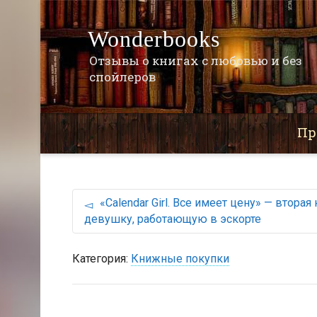
Wonderbooks
Отзывы о книгах с любовью и без
спойлеров
Пр
«Calendar Girl. Все имеет цену» — вторая
девушку, работающую в эскорте
Категория:
Книжные покупки