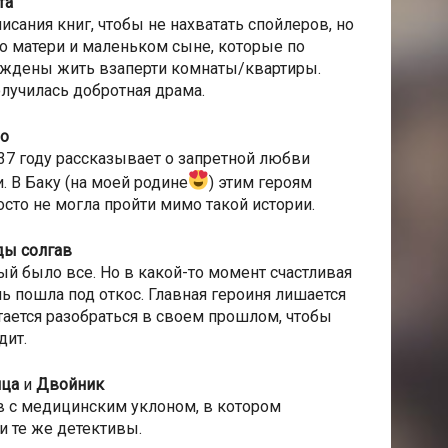
та
исания книг, чтобы не нахватать спойлеров, но
н о матери и маленьком сыне, которые по
уждены жить взаперти комнаты/квартиры.
лучилась добротная драма.
но
37 году рассказывает о запретной любви
. В Баку (на моей родине
) этим героям
осто не могла пройти мимо такой истории.
ды солгав
й было все. Но в какой-то момент счастливая
нь пошла под откос. Главная героиня лишается
тается разобраться в своем прошлом, чтобы
дит.
ица
и
Двойник
ов с медицинским уклоном, в котором
и те же детективы.