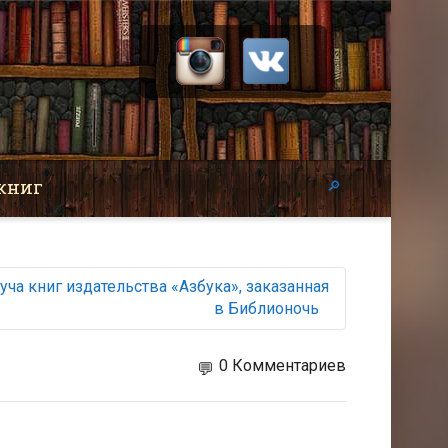
книг
уча книг издательства «Азбука», заказанная
в Библионочь
0 Комментариев