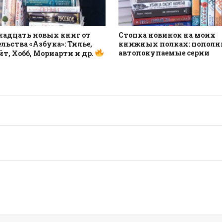
надцать новых книг от
Стопка новинок на моих
льства «Азбука»: Тилье,
книжных полках: пополн
автопокупаемые серии
йт, Хобб, Мориарти и др.