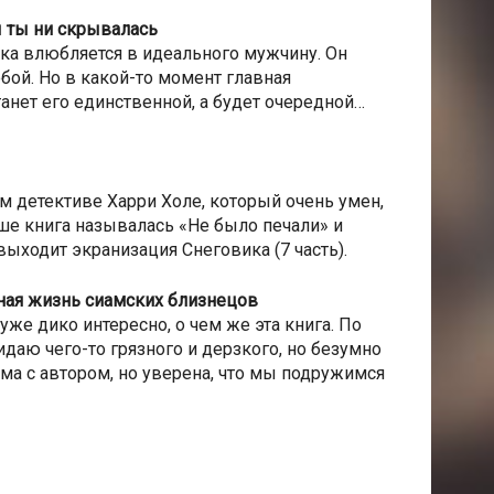
ы ты ни скрывалась
ка влюбляется в идеального мужчину. Он
обой. Но в какой-то момент главная
танет его единственной, а будет очередной…
м детективе Харри Холе, который очень умен,
ше книга называлась «Не было печали» и
выходит экранизация Снеговика (7 часть).
ная жизнь сиамских близнецов
уже дико интересно, о чем же эта книга. По
аю чего-то грязного и дерзкого, но безумно
ома с автором, но уверена, что мы подружимся