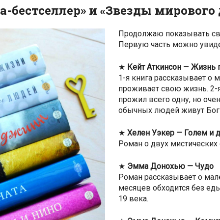
а-бестселлер» и «Звезды мирового
Продолжаю показывать сво
Первую часть можно увид
★
Кейт Аткинсон
—
Жизнь 
1-я книга рассказывает о 
проживает свою жизнь. 2-я
прожил всего одну, но оче
обычных людей живут Бог
★
Хелен Уэкер — Голем и 
Роман о двух мистических 
★
Эмма Донохью — Чудо
Роман рассказывает о мале
месяцев обходится без еды
19 века.