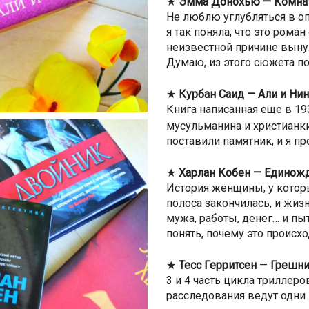
★
Эмма Донохью — Комна
Не люблю углубляться в оп
я так поняла, что это рома
неизвестной причине вын
Думаю, из этого сюжета по
★
Курбан Саид — Али и Ни
Книга написанная еще в 19
мусульманина и христианки
поставили памятник, и я пр
★
Харлан Кобен — Единож
История женщины, у которы
полоса закончилась, и жиз
мужа, работы, денег… и пы
понять, почему это происхо
★
Тесс Герритсен
—
Грешн
3 и 4 часть цикла триллер
расследования ведут одни 