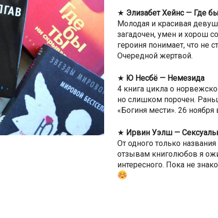
★
Элизабет Хейнс — Где б
Молодая и красивая девуш
загадочен, умен и хорош с
героиня понимает, что не с
Очередной жертвой.
★
Ю Несбё — Немезида
4 книга цикла о норвежско
но слишком порочен. Рань
«Богиня мести». 26 ноября 
★
Ирвин Уэлш — Сексуаль
От одного только названия 
отзывам книголюбов я ожид
интересного. Пока не знак