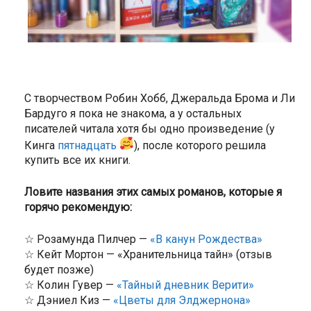
С творчеством Робин Хобб, Джеральда Брома и Ли
Бардуго я пока не знакома, а у остальных
писателей читала хотя бы одно произведение (у
Кинга
пятнадцать
), после которого решила
купить все их книги.
Ловите названия этих самых романов, которые я
горячо рекомендую:
☆ Розамунда Пилчер —
«В канун Рождества»
☆ Кейт Мортон — «Хранительница тайн» (отзыв
будет позже)
☆ Колин Гувер —
«Тайный дневник Верити»
☆ Дэниел Киз —
«Цветы для Элджернона»