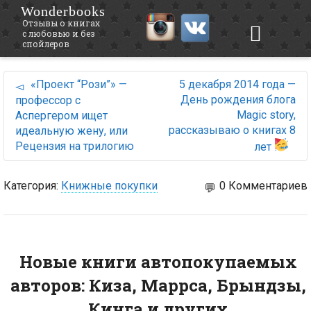
Wonderbooks
Отзывы о книгах
с любовью и без
спойлеров
«Проект “Рози”» —
5 декабря 2014 года —
День рождения блога
профессор с
Magic story,
Аспергером ищет
рассказываю о книгах 8
идеальную жену, или
Рецензия на трилогию
лет
Категория:
Книжные покупки
0 Комментариев
Новые книги автопокупаемых
авторов: Киза, Маррса, Брындзы,
Кинга и других