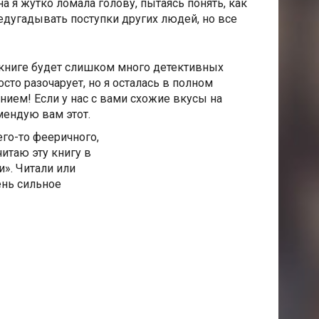
а я жутко ломала голову, пытаясь понять, как
едугадывать поступки других людей, но все
 книге будет слишком много детективных
осто разочарует, но я осталась в полном
ением! Если у нас с вами схожие вкусы на
мендую вам этот.
го-то фееричного,
итаю эту книгу в
». Читали или
ень сильное