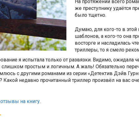
На протяжении всего роман
же преступнику удаётся пр
было тщетно.
Думаю, для кого-то в этой
шаблонов, а кого-то она пр
восторге и насладилась чт
триллеры, то я смело реко
вание я испытала только от развязки. Видимо, ожидала че
 слишком простым и логичным. А жаль! Обязательно переч
млюсь с другими романами из серии «Детектив Дэйв Гурни
? Какой недавно прочитанный триллер произвёл на вас оч
 отзывы на книгу
.