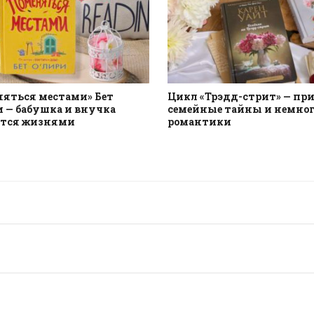
няться местами» Бет
Цикл «Трэдд-стрит» — при
 — бабушка и внучка
семейные тайны и немног
тся жизнями
романтики