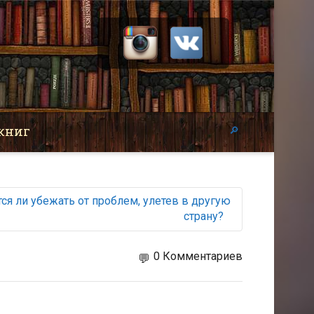
книг
ся ли убежать от проблем, улетев в другую
страну?
0 Комментариев