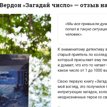
Вердон «Загадай число» — отзыв н
«Мы все привыкли дума
попал в такую ситуацию
человек».
К знаменитому детективу в
старый приятель по коллед
который присылает ему пис
и думает, что кто-то читае
какое число от 1 до 1000 в
Свою первую книгу «Загада
мой взгляд, это получился
интригующих загадок, холо
неоднозначные герои со с