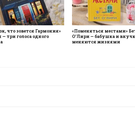
ок, что зовется Гармония»
«Поменяться местами» Бе
 — три голоса одного
О’Лири — бабушка и внуч
а
меняются жизнями