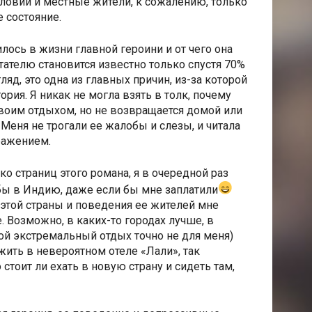
овий и местные жители, к сожалению, только
 состояние.
илось в жизни главной героини и от чего она
итателю становится известно только спустя 70%
гляд, это одна из главных причин, из-за которой
ория. Я никак не могла взять в толк, почему
воим отдыхом, но не возвращается домой или
 Меня не трогали ее жалобы и слезы, и читала
ражением.
о страниц этого романа, я в очередной раз
 бы в Индию, даже если бы мне заплатили
 этой страны и поведения ее жителей мне
е. Возможно, в каких-то городах лучше, в
кой экстремальный отдых точно не для меня)
ожить в невероятном отеле «Лали», так
 стоит ли ехать в новую страну и сидеть там,