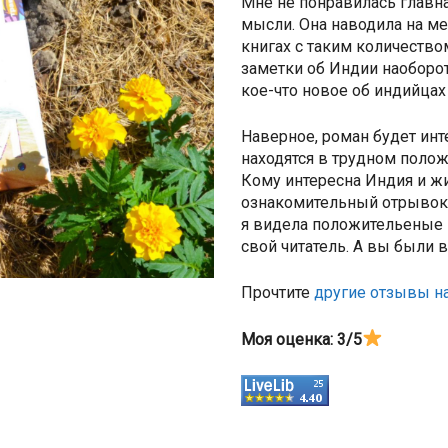
Мне не понравилась главн
мысли. Она наводила на мен
книгах с таким количеством
заметки об Индии наоборот
кое-что новое об индийцах
Наверное, роман будет инт
находятся в трудном полож
Кому интересна Индия и ж
ознакомительный отрывок и
я видела положительеные 
свой читатель. А вы были 
Прочтите
другие отзывы на
Моя оценка: 3/5