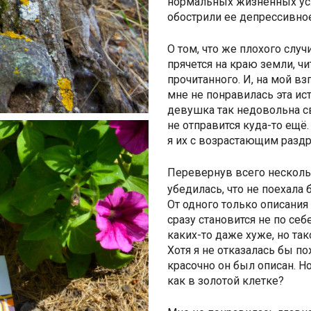
нормальных жизненных усл
обострили ее депрессивное
О том, что же плохого случ
прячется на краю земли, ч
прочитанного. И, на мой вз
мне не понравилась эта ист
девушка так недовольна с
не отправится куда-то ещё.
я их с возрастающим разд
Перевернув всего нескольк
убедилась, что не поехала
От одного только описания
сразу становится не по себ
каких-то даже хуже, но та
Хотя я не отказалась бы п
красочно он был описан. Но
как в золотой клетке?