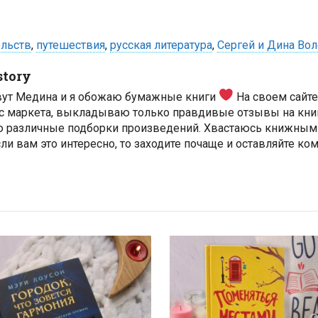
ельств
,
путешествия
,
русская литература
,
Сергей и Дина Во
story
вут Медина и я обожаю бумажные книги
На своем сайт
с маркета, выкладываю только правдивые отзывы на книг
ю различные подборки произведений. Хвастаюсь книжным
ли вам это интересно, то заходите почаще и оставляйте ко