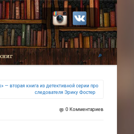
книг
» — вторая книга из детективной серии про
следователя Эрику Фостер
0 Комментариев