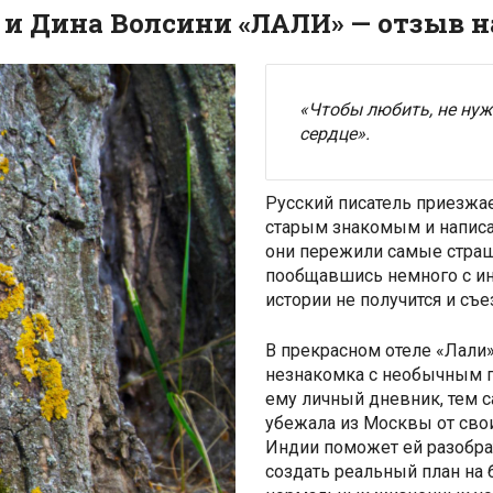
 и Дина Волсини «ЛАЛИ» — отзыв н
«Чтобы любить, не нуж
сердце».
Русский писатель приезжае
старым знакомым и написат
они пережили самые страш
пообщавшись немного с ин
истории не получится и съе
В прекрасном отеле «Лали»
незнакомка с необычным п
ему личный дневник, тем 
убежала из Москвы от свои
Индии поможет ей разобрат
создать реальный план на 