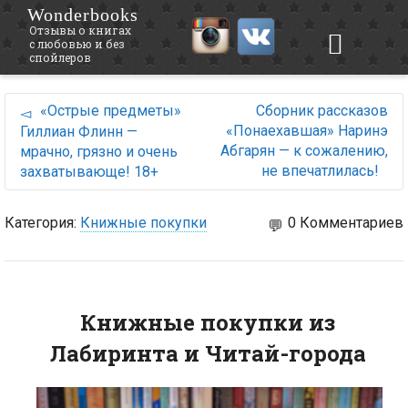
Wonderbooks
Отзывы о книгах
с любовью и без
спойлеров
«Острые предметы»
Сборник рассказов
«Понаехавшая» Наринэ
Гиллиан Флинн —
Абгарян — к сожалению,
мрачно, грязно и очень
не впечатлилась!
захватывающе! 18+
Категория:
Книжные покупки
0 Комментариев
Книжные покупки из
Лабиринта и Читай-города