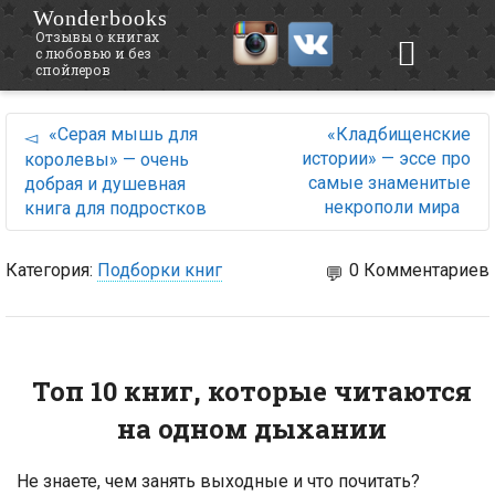
Wonderbooks
Отзывы о книгах
с любовью и без
спойлеров
«Серая мышь для
«Кладбищенские
истории» — эссе про
королевы» — очень
самые знаменитые
добрая и душевная
некрополи мира
книга для подростков
Категория:
Подборки книг
0 Комментариев
Топ 10 книг, которые читаются
на одном дыхании
Не знаете, чем занять выходные и что почитать?