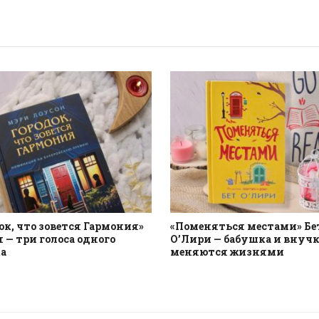
ок, что зовется Гармония»
«Поменяться местами» Бе
 — три голоса одного
О’Лири — бабушка и внуч
а
меняются жизнями