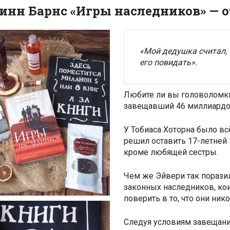
нн Барнс «Игры наследников» — о
«Мой дедушка считал, 
его повидать».
Любите ли вы головоломки 
завещавший 46 миллиардо
У Тобиаса Хоторна было всё
решил оставить 17-летней 
кроме любящей сестры.
Чем же Эйвери так поразил
законных наследников, кои
поверить в то, что они ник
Следуя условиям завещани