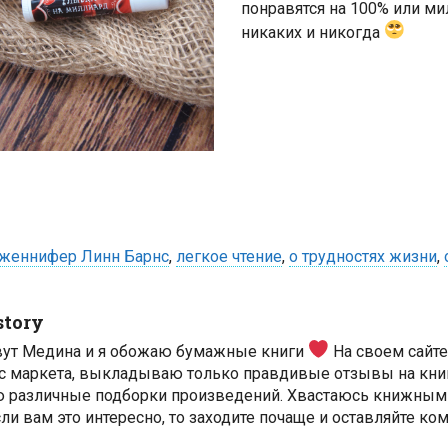
понравятся на 100% или ми
никаких и никогда
женнифер Линн Барнс
,
легкое чтение
,
о трудностях жизни
,
story
вут Медина и я обожаю бумажные книги
На своем сайт
с маркета, выкладываю только правдивые отзывы на книг
ю различные подборки произведений. Хвастаюсь книжным
ли вам это интересно, то заходите почаще и оставляйте ко