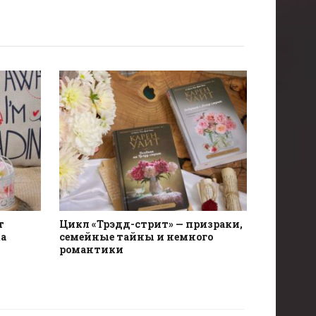
т
Цикл «Трэдд-стрит» — призраки,
ка
семейные тайны и немного
романтики