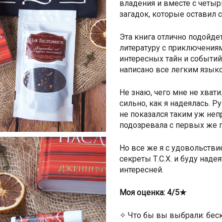
владения и вместе с четы
загадок, которые оставил 
Эта книга отлично подойде
литературу с приключениям
интересных тайн и событий
написано все легким языко
Не знаю, чего мне не хвати
сильно, как я надеялась. 
не показался таким уж неп
подозревала с первых же г
Но все же я с удовольстви
секреты Т.С.Х. и буду наде
интересней.
Моя оценка: 4/5★
✧ Что бы вы выбрали: бес