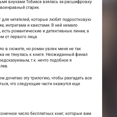
рьмя внуками Тобиаса взялась за расшифровку
своенравный старик.
т для читателей, которые любят подростковую
и, интригами и квестами. В ней немало
, есть романтические и детективные линии, а
м от первого лица.
ло в сюжете, но роман увлек меня не так
Рука не тянулась к книге. Неожиданный финал
редсказуемым, т.к. нечто подобное я
лав.
ем дочитаю эту трилогию, чтобы разгадать все
яться, что следующие части окажутся еще
конечное число бесплатных книг, которые вам