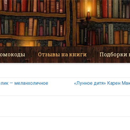
омокоды
Отзывы на книги
Подборки 
лик — меланхоличное
«Лунное дитя» Карен Ма