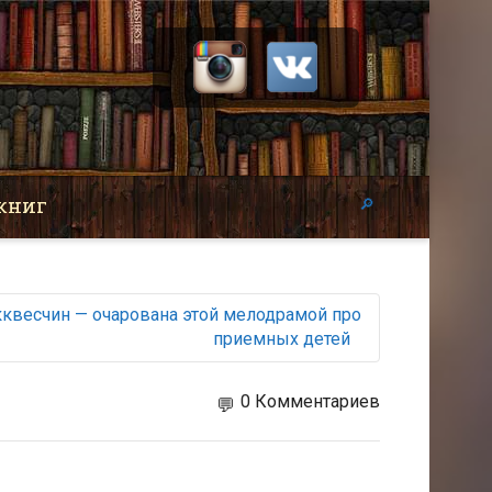
книг
кквесчин — очарована этой мелодрамой про
приемных детей
0 Комментариев