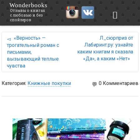
Wonderbooks
Отзывы о книгах
с любовью и без
спойлеров
«Верность» —
Л_сюрприз от
Лабиринт.ру: узнайте
трогательный роман с
каким книгам я сказала
письмами,
«Да», а каким «Нет»
вызывающий теплые
чувства
Категория:
Книжные покупки
0 Комментариев