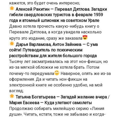
кажется, это будет очень интересно;
Алексей Ракитин — Перевал Дятлова. Загадки
гибели свердловских туристов в феврале 1959
года и атомный шпионаж на советском Урале
Давно хотела прочесть какую-нибудь книгу о
Перевале Дятлова, а когда увидела насколько
круто это издание, сразу же заказала
Дарья Варламова, Антон Зайниев — С ума
сойти! Путеводитель по психическим
расстройствам для жителя большого города
Тысячу лет засматривалась на этот нон-фикшн, но
из-за мягкой обложки не хотела брать. Потом
почему-то передумала
Наверное, опять же из-за
оформления. Да и читать нон-фикшн на
электронной книге не особенно удобно, на мой
взгляд;
Татьяна Богатырева — Загадай желание вчера
/
Мария Евсеева — Куда улетают самолеты
Продолжаю собирать милейшую серию «Линия
души». Читать, кстати, тоже не забываю и когда-