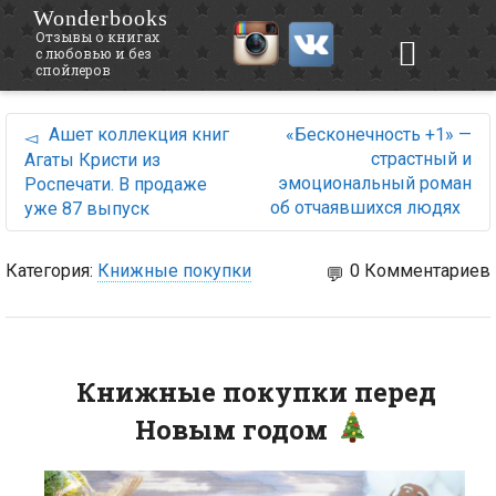
Wonderbooks
Отзывы о книгах
с любовью и без
спойлеров
Ашет коллекция книг
«Бесконечность +1» —
страстный и
Агаты Кристи из
эмоциональный роман
Роспечати. В продаже
об отчаявшихся людях
уже 87 выпуск
Категория:
Книжные покупки
0 Комментариев
Книжные покупки перед
Новым годом