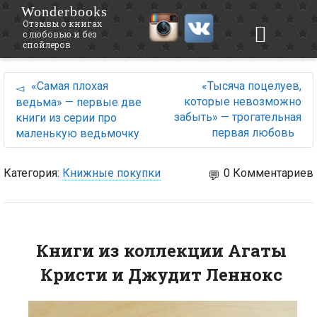
Wonderbooks
Отзывы о книгах
с любовью и без
спойлеров
«Самая плохая
«Тысяча поцелуев,
которые невозможно
ведьма» — первые две
забыть» — трогательная
книги из серии про
первая любовь
маленькую ведьмочку
Категория:
Книжные покупки
0 Комментариев
Книги из коллекции Агаты
Кристи и Джудит Леннокс