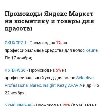
Промокоды Яндекс Маркет
на косметику и товары для
красоты
GKUXGRZU
- Промокод на
7%
на
профессиональные средства для волос
Keune
.
По 17 ноября;
K51DFWS6
- Промокод на
5%
на
профессиональный уход для волос
Selective
Professional, Barex, Insight, Kezy, ARAVIA
и др. По
22 ноября;
SYN600MS-AF
- Промокод на
20%
(до 600 ₽) на