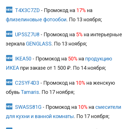
Промокоды на товары для ремонта и
T4X3C7ZD
- Промокод на
17%
на
строительства
флизелиновые фотообои
. По 13 ноября;
Промокоды на автотовары
UP5SZ7U8
- Промокод на
5%
на интерьерные
Промокоды на продукты и напитки
зеркала
GENGLASS
. По 13 ноября;
Промокоды на зоотовары
IKEA50
- Промокод на
50%
на
продукцию
Промокоды на товары для спорта и отдыха
ИКЕА
при заказе от 1 500 ₽. По 14 ноября;
Промокоды на товары для хобби и творчества
C2SYF4D3
- Промокод на
10%
на женскую
Скидки и купоны Яндекс Маркет
обувь
Tamaris
. По 17 ноября;
Подарки и баллы в Яндекс Маркете
SWASS81G
- Промокод на
10%
на
смесители
для кухни и ванной комнаты
. По 17 ноября;