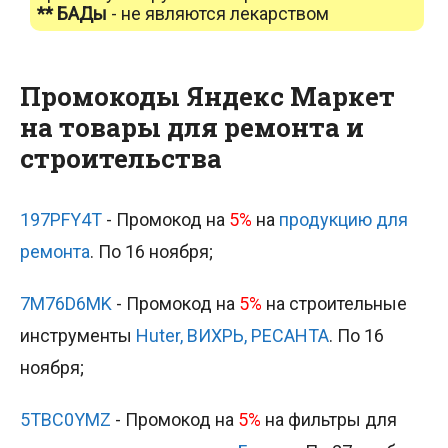
** БАДы
- не являются лекарством
Промокоды Яндекс Маркет
на товары для ремонта и
строительства
197PFY4T
- Промокод на
5%
на
продукцию для
ремонта
. По 16 ноября;
7M76D6MK
- Промокод на
5%
на строительные
инструменты
Huter, ВИХРЬ, РЕСАНТА
. По 16
ноября;
5TBC0YMZ
- Промокод на
5%
на фильтры для