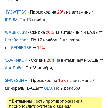
1Y3WTTS9
- Промокод на
20%
на витамины*
IPSUM
. По 13 ноября;
WAGEK63S
- Скидка
20%
на витамины* и БАДы**
UltraBalance
. По 17 ноября. Еще купон:
GED8R1SB
—
12%
5XWFNKUH
- Скидка
20%
на витамины* и БАДы**
Арт Лайф
. По 28 ноября;
3MVESUHH
- Промокод на
15%
на витамины*,
минералы, БАДы**
GLS
. По 2 декабря;
* Витамины
- есть противопоказания,
проконсультируйтесь с врачом