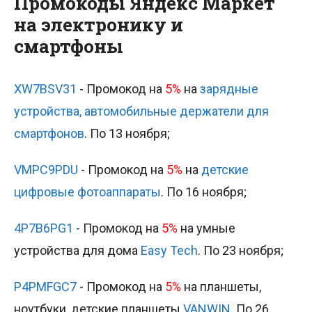
Промокоды Яндекс Маркет
на электронику и
смартфоны
XW7BSV31
- Промокод на
5%
на
зарядные
устройства, автомобильные держатели для
смартфонов
. По 13 ноября;
VMPC9PDU
- Промокод на
5%
на
детские
цифровые фотоаппараты
. По 16 ноября;
4P7B6PG1
- Промокод на
5%
на умные
устройства для дома
Easy Tech
. По 23 ноября;
P4PMFGC7
- Промокод на
5%
на планшеты,
ноутбуки, детские планшеты
VANWIN
. По 26