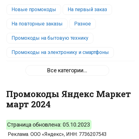
Новые промокоды
На первый заказ
На повторные заказы
Разное
Промокоды на бытовую технику
Промокоды на электронику и смартфоны
Промокоды на товары для дома
Все категории...
Промокоды на одежду, обувь и аксессуары
Промокоды Яндекс Маркет
Промокоды на товары для детей и родителей,
март 2024
игрушки
Промокоды на косметику и товары для красоты
Страница обновлена:
05.10.2023
Промокоды на аптеку и товары для здоровья
Реклама. ООО «Яндекс», ИНН: 7736207543