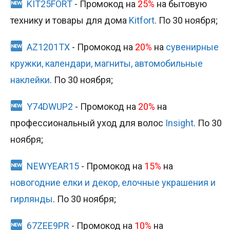
KIT25FORT
- Промокод на
25%
на бытовую
технику и товары для дома
Kitfort
. По 30 ноября;
AZ1201TX
- Промокод на
20%
на
сувенирные
кружки, календари, магниты, автомобильные
наклейки
. По 30 ноября;
Y74DWUP2
- Промокод на
20%
на
профессиональный уход для волос
Insight
. По 30
ноября;
NEWYEAR15
- Промокод на
15%
на
новогодние елки и декор, елочные украшения и
гирлянды
. По 30 ноября;
67ZEE9PR
- Промокод на
10%
на