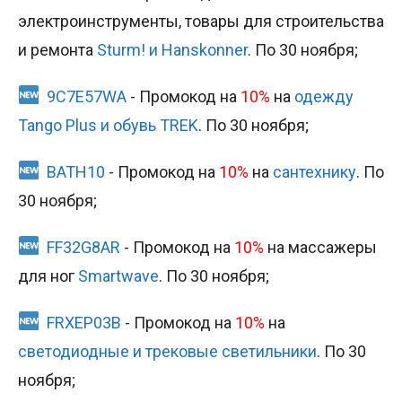
электроинструменты, товары для строительства
и ремонта
Sturm! и Hanskonner
. По 30 ноября;
9C7E57WA
- Промокод на
10%
на
одежду
Tango Plus и обувь TREK
. По 30 ноября;
BATH10
- Промокод на
10%
на
сантехнику
. По
30 ноября;
FF32G8AR
- Промокод на
10%
на массажеры
для ног
Smartwave
. По 30 ноября;
FRXEP03B
- Промокод на
10%
на
светодиодные и трековые светильники
. По 30
ноября;