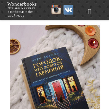
Wonderbooks
Отзывы о книгах
с любовью и без
спойлеров